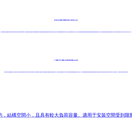
體系認證
集團公司率先通過全國工業產品生產許可證、ISO9001質量管理體系認證
資質榮譽
客戶服務來源于恪守標準和需求創新，這是亞星未來發展的核心戰略
產品系列
專注于滾針軸承、圓柱滾子軸承和滾針的專業設計與制造
形的，結構空間小，且具有較大負荷容量。適用于安裝空間受到