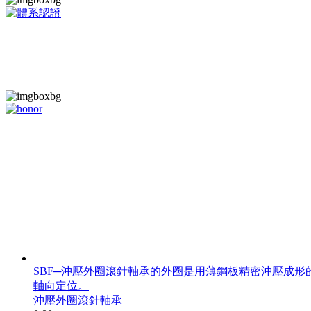
SBF─沖壓外圈滾針軸承的外圈是用薄鋼板精密沖壓成
軸向定位。
沖壓外圈滾針軸承