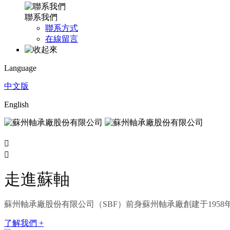
聯系我們
聯系方式
在線留言
Language
中文版
English


走進蘇軸
蘇州軸承廠股份有限公司（SBF）前身蘇州軸承廠創建于1958年
了解我們 +