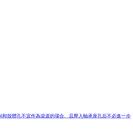
限制和殼體孔不宜作為滾道的場合。且壓入軸承座孔后不必進一步