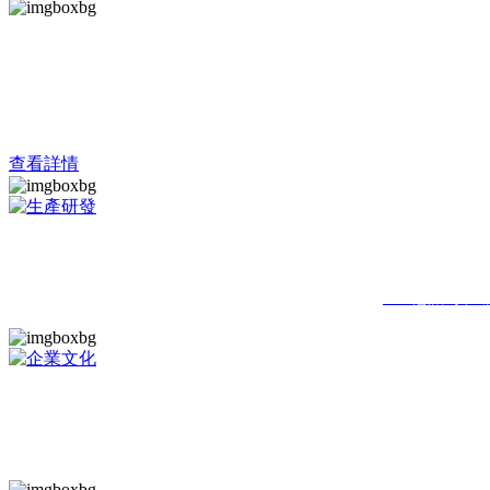
蘇軸股份
造軸承精品，揚中華品牌
查看詳情
亞星意識到不斷