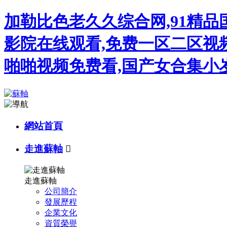
加勒比色老久久综合网,91精
影院在线观看,免费一区二区视频
啪啪视频免费看,国产女合集小岁
網站首頁
走進蘇軸

走進蘇軸
公司簡介
發展歷程
企業文化
資質榮譽